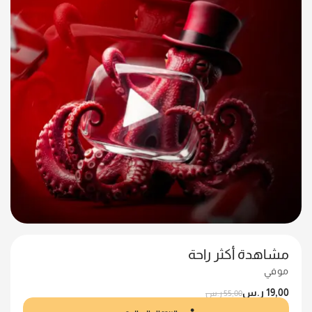
مشاهدة أكثر راحة
موفي
19,00
ر.س
55,00
ر.س