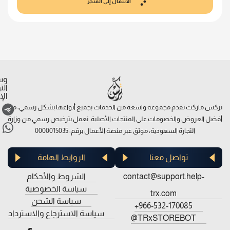
الانتقال إلى المتجر
وس
ال
الإ
تركس ماركت تقدم مجموعة واسعة من الخدمات بجميع أنواعها بشكل رسمي، مع
أفضل العروض والخصومات على المنتجات الأصلية. نعمل بترخيص رسمي من وزارة
التجارة السعودية، موثق عبر منصة الأعمال برقم: 0000015035
تواصل معنا
الروابط الهامة
contact@support.help-
الشروط والأحكام
سياسة الخصوصية
trx.com
سياسة الشحن
966-532-170085+
سياسة الاسترجاع والاسترداد
TRxSTOREBOT@