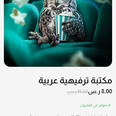
مكتبة ترفيهية عربية
8,00
ر.س
35,00
ر.س
متوفر في المخزون