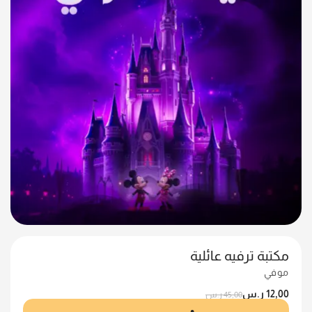
مكتبة ترفيه عائلية
موفي
12,00
ر.س
45,00
ر.س