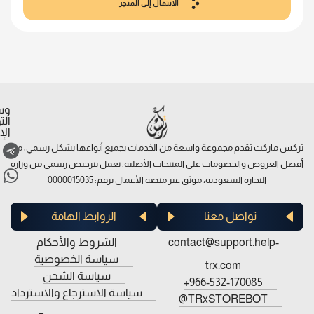
الانتقال إلى المتجر
وس
ال
الإ
تركس ماركت تقدم مجموعة واسعة من الخدمات بجميع أنواعها بشكل رسمي، مع
أفضل العروض والخصومات على المنتجات الأصلية. نعمل بترخيص رسمي من وزارة
التجارة السعودية، موثق عبر منصة الأعمال برقم: 0000015035
تواصل معنا
الروابط الهامة
contact@support.help-
الشروط والأحكام
سياسة الخصوصية
trx.com
سياسة الشحن
966-532-170085+
سياسة الاسترجاع والاسترداد
TRxSTOREBOT@