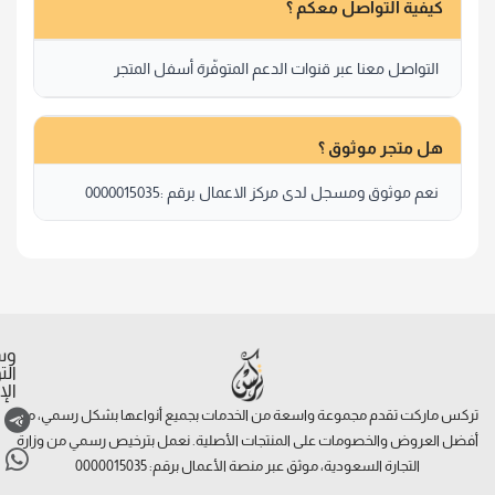
كيفية التواصل معكم ؟
التواصل معنا عبر قنوات الدعم المتوفّرة أسفل المتجر
هل متجر موثوق ؟
نعم موثوق ومسجل لدى مركز الاعمال برقم :0000015035
وس
ال
الإ
تركس ماركت تقدم مجموعة واسعة من الخدمات بجميع أنواعها بشكل رسمي، مع
أفضل العروض والخصومات على المنتجات الأصلية. نعمل بترخيص رسمي من وزارة
التجارة السعودية، موثق عبر منصة الأعمال برقم: 0000015035