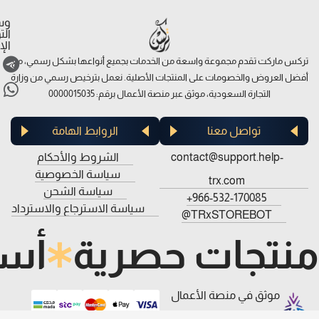
وس
ال
الإ
تركس ماركت تقدم مجموعة واسعة من الخدمات بجميع أنواعها بشكل رسمي، مع
أفضل العروض والخصومات على المنتجات الأصلية. نعمل بترخيص رسمي من وزارة
التجارة السعودية، موثق عبر منصة الأعمال برقم: 0000015035
تواصل معنا
الروابط الهامة
contact@support.help-
الشروط والأحكام
سياسة الخصوصية
trx.com
سياسة الشحن
966-532-170085+
سياسة الاسترجاع والاسترداد
TRxSTOREBOT@
منتجات حصرية
أسع
موثق في منصة الأعمال