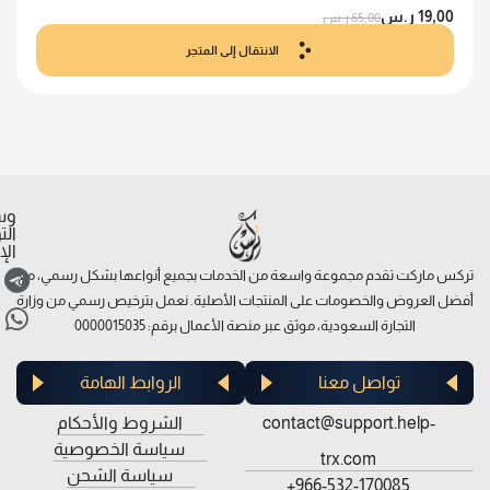
19,00
ر.س
65,00
ر.س
الانتقال إلى المتجر
وس
ال
الإ
تركس ماركت تقدم مجموعة واسعة من الخدمات بجميع أنواعها بشكل رسمي، مع
أفضل العروض والخصومات على المنتجات الأصلية. نعمل بترخيص رسمي من وزارة
التجارة السعودية، موثق عبر منصة الأعمال برقم: 0000015035
تواصل معنا
الروابط الهامة
contact@support.help-
الشروط والأحكام
سياسة الخصوصية
trx.com
سياسة الشحن
966-532-170085+