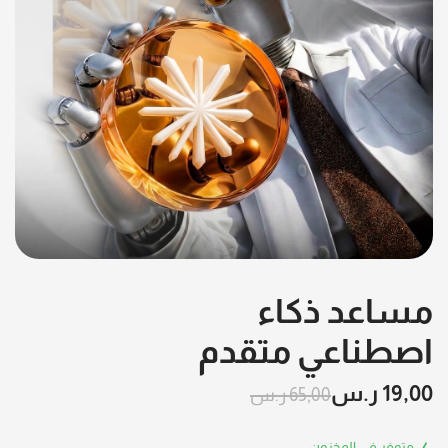
مساعد ذكاء
اصطناعي متقدم
19,00
ر.س
65,00
ر.س
متوفر في المخزون